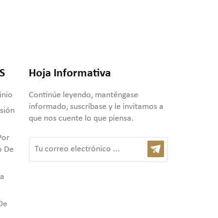
S
Hoja Informativa
inio
Continúe leyendo, manténgase
informado, suscríbase y le invitamos a
usión
que nos cuente lo que piensa.
Por
o De
ta
De