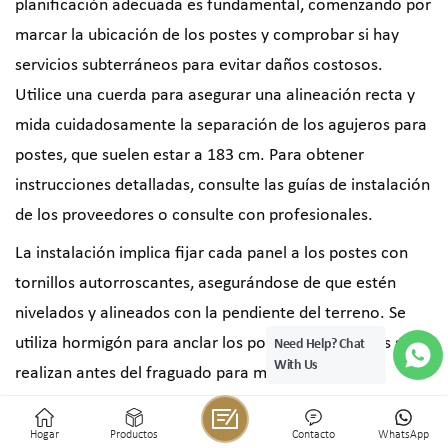
planificación adecuada es fundamental, comenzando por
marcar la ubicación de los postes y comprobar si hay
servicios subterráneos para evitar daños costosos.
Utilice una cuerda para asegurar una alineación recta y
mida cuidadosamente la separación de los agujeros para
postes, que suelen estar a 183 cm. Para obtener
instrucciones detalladas, consulte las guías de instalación
de los proveedores o consulte con profesionales.
La instalación implica fijar cada panel a los postes con
tornillos autorroscantes, asegurándose de que estén
nivelados y alineados con la pendiente del terreno. Se
utiliza hormigón para anclar los postes, y los ajustes se
Need Help? Chat
With Us
realizan antes del fraguado para mantener una
apariencia uniforme.
Soporte técnico y soluciones personalizadas
Hogar
Productos
Contacto
WhatsApp