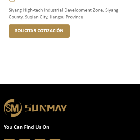
Siyang High-tech Industrial Development Zone, Siyang
County, Suqian City, Jiangsu Province
SOLICITAR COTIZACIÓN
You Can Find Us On