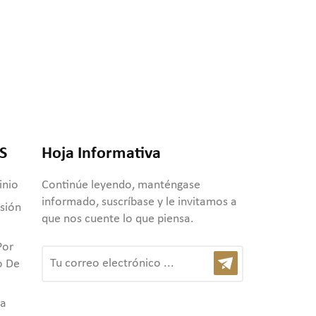
S
Hoja Informativa
inio
Continúe leyendo, manténgase
informado, suscríbase y le invitamos a
usión
que nos cuente lo que piensa.
Por
o De
ta