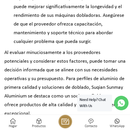
puede mejorar significativamente la longevidad y el
rendimiento de sus máquinas dobladoras. Asegúrese
de que el proveedor ofrezca capacitación,
mantenimiento y soporte técnico para abordar
cualquier problema que pueda surgir.
Al evaluar minuciosamente a los proveedores
potenciales y considerar estos factores, puede tomar una
decisión informada que se alinee con sus necesidades
operativas y su presupuesto. Para perfiles de aluminio de
primera calidad y soluciones de doblado, Suqian Sunmay
Aluminium se destaca como un socio confiable que
Need Help? Chat
ofrece productos de alta calidad y un servicio al cliente
With Us
excepcional.
Hogar
Productos
Contacto
WhatsApp
Consideraciones de costos: equilibrio