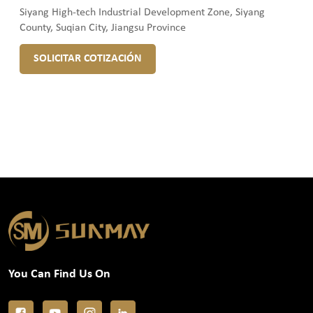
Siyang High-tech Industrial Development Zone, Siyang
County, Suqian City, Jiangsu Province
SOLICITAR COTIZACIÓN
You Can Find Us On