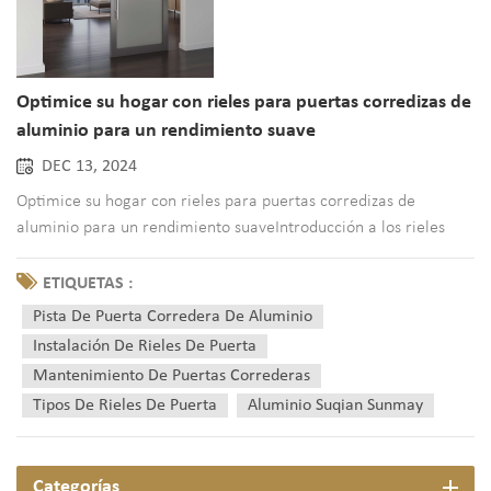
Optimice su hogar con rieles para puertas corredizas de
aluminio para un rendimiento suave
DEC 13, 2024
Optimice su hogar con rieles para puertas corredizas de
aluminio para un rendimiento suaveIntroducción a los rieles
para puertas corredizas de aluminioEn el ámbito de la
arquitectura moderna, tanto los espacios residenciales como
ETIQUETAS :
comerciales adoptan cada vez más el diseño elegante y
Pista De Puerta Corredera De Aluminio
funcional de ri...
Instalación De Rieles De Puerta
Mantenimiento De Puertas Correderas
Tipos De Rieles De Puerta
Aluminio Suqian Sunmay
Categorías