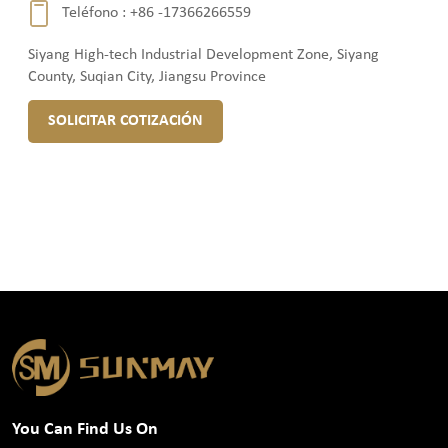
Teléfono :
+86 -17366266559
Siyang High-tech Industrial Development Zone, Siyang
County, Suqian City, Jiangsu Province
SOLICITAR COTIZACIÓN
You Can Find Us On