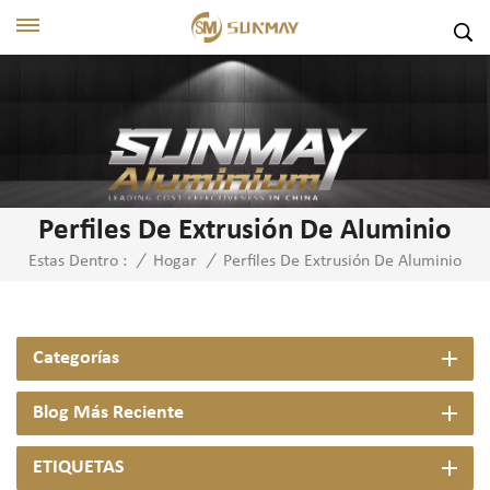
Perfiles De Extrusión De Aluminio
Perfiles De Extrusión De Aluminio
Estas Dentro :
/
Hogar
/
Categorías
Blog Más Reciente
ETIQUETAS