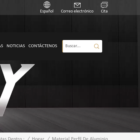
Español
Correo electrónico
Cita
AS
NOTICIAS
CONTÁCTENOS
/
Hogar
/
Material Perfil De Aluminio
stas Dentro :