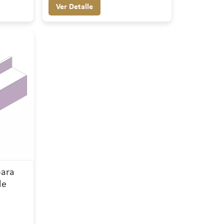
Ver Detalle
para
de