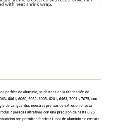
num profile is covered with decorative film
d with heat shrink wrap.
 perfiles de aluminio, se destaca en la fabricación de
6063, 6061, 6060, 6082, 6005, 6201, 6463, 7001 y 7075, con
gía de vanguardia, nuestras prensas de extrusión directa
ducir paredes ultrafinas con una precisión de hasta 0,25
butición nos permiten fabricar tubos de aluminio sin costura