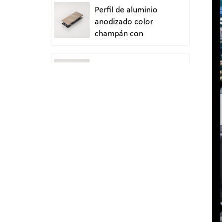
Perfil de aluminio
anodizado color
champán con
acabado arenado
Extrusión de
aluminio anodizado
en plata satinada
Extrusión de tubo
redondo de aluminio
anodizado en plata
brillante y pulido
Perfiles de aluminio
personalizados para
puertas y ventanas
duraderas