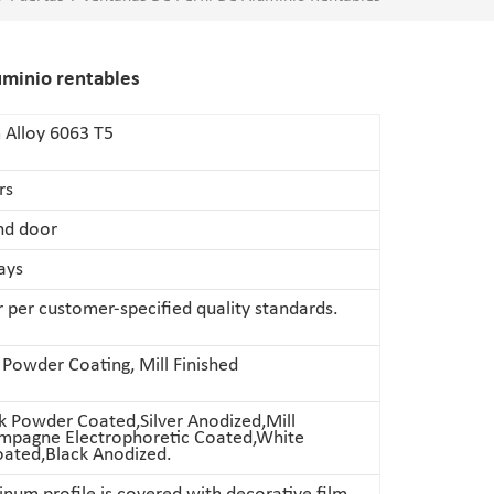
uminio rentables
 Alloy 6063 T5
rs
nd door
ays
per customer-specified quality standards.
 Powder Coating, Mill Finished
k Powder Coated,Silver Anodized,Mill
ampagne Electrophoretic Coated,White
ated,Black Anodized.