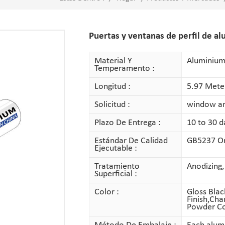
Puertas y ventanas de perfil de al
Material Y
Aluminium
Temperamento :
Longitud :
5.97 Mete
Solicitud :
window a
Plazo De Entrega :
10 to 30 d
Estándar De Calidad
GB5237 Or 
Ejecutable :
Tratamiento
Anodizing,
Superficial :
Color :
Gloss Blac
Finish,Ch
Powder Co