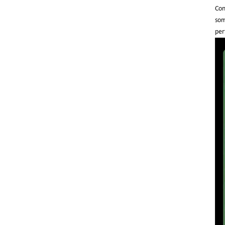
Con
som
per