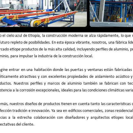
o el cielo azul de Etiopía, la construcción moderna se alza rápidamente, lo que
futuro repleto de posibilidades. En esta época vibrante, nosotros, una fábrica líd
cado etíope productos de la más alta calidad, incluyendo perfiles de aluminio, 
minio, para impulsar la industria de la construcción local.
gine entrar en una habitación donde las puertas y ventanas están fabricadas c
éticamente atractivas y con excelentes propiedades de aislamiento acústico y 
ductos. Nuestros perfiles y marcos de aluminio también se fabrican con tec
istencia a la corrosión excepcionales, ideales para las condiciones climáticas vari
más, nuestros diseños de productos tienen en cuenta tanto las características 
fección tradición e innovación. Ya sea en edificios comerciales, zonas residencia
cias a la estrecha colaboración con diseñadores y arquitectos etíopes loc
ectativas del cliente.