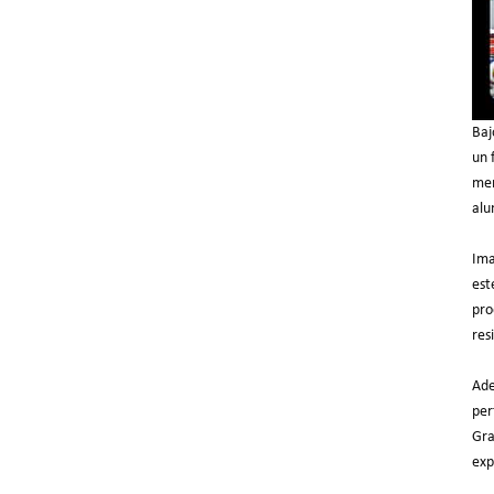
Baj
un 
mer
alu
Ima
est
pro
res
Ade
per
Gra
exp