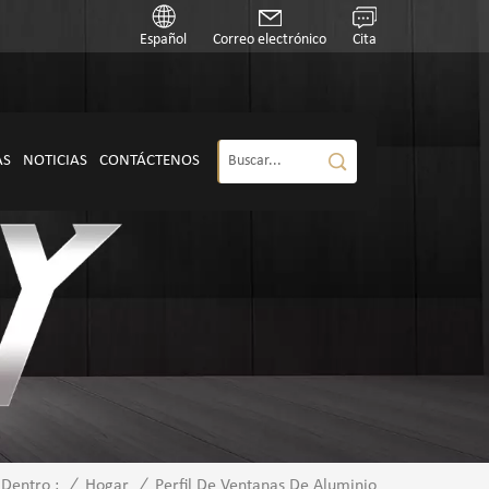
Español
Correo electrónico
Cita
AS
NOTICIAS
CONTÁCTENOS
/
Hogar
/
Perfil De Ventanas De Aluminio
 Dentro :