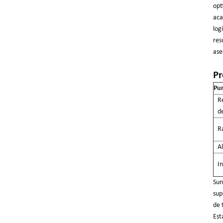
opt
aca
log
res
ase
Pr
Pun
Re
d
Ra
Al
In
Sun
sup
de 
Est