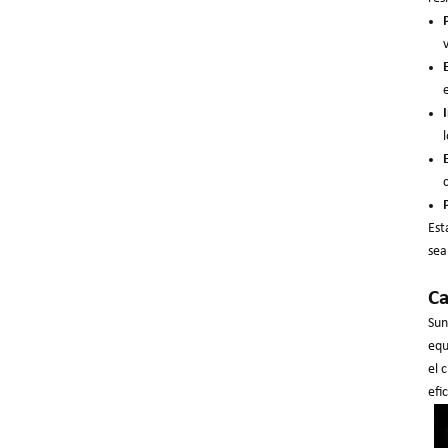
Est
sea
Ca
Sun
equ
el 
efi