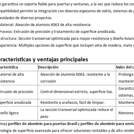
o garantiza un soporte fiable para puertas y ventanas, a la vez que reduce los cost
patibilidad permite la integración con diversos espesores de vidrio, sistemas de p
esidades de diversos proyectos.
Material: Aleación de aluminio 6063 de alta resistencia
Proceso: Extrusión de precisión y tratamiento de superficie anodizada.
Estructura: Sección transversal optimizada para mayor resistencia y diseño livian
Apariencia: Múltiples opciones de superficie que incluyen veta de madera, mate 
racterísticas y ventajas principales
acterística
Descripción
Valor del c
terial de alta
Aleación de aluminio 6063, resistente a la
Prolonga 
sistencia
corrosión
mantenim
Garantiza
trusión de precisión
Control dimensional estricto, superficie lisa.
sistemas.
uperficie anodizada
Resistente a arañazos, fácil de limpiar.
Mantiene 
La sección transversal optimizada reduce el
seño ligero
Menores c
peso
nmay
perfiles de aluminio para puertas Brasil
y
perfiles de aluminio para vent
nología de superficie avanzada para ofrecer soluciones rentables y de alto rendim