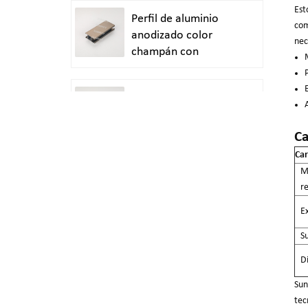
Est
Perfil de aluminio
com
anodizado color
nec
champán con
acabado arenado
Extrusión de
aluminio anodizado
en plata satinada
Ca
Car
Ma
Extrusión de tubo
re
redondo de aluminio
anodizado en plata
Ex
brillante y pulido
S
Perfiles de aluminio
Di
personalizados para
Su
puertas y ventanas
tec
duraderas