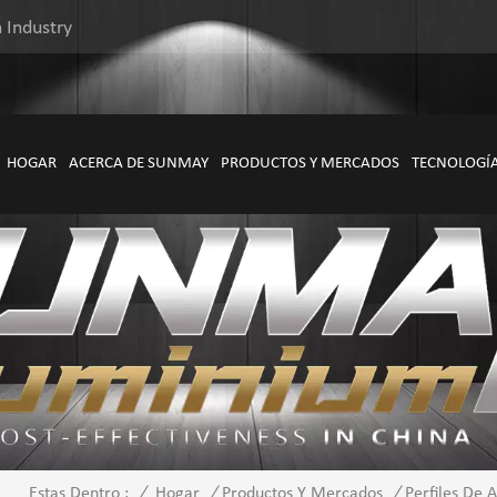
 Industry
HOGAR
ACERCA DE SUNMAY
PRODUCTOS Y MERCADOS
TECNOLOGÍ
/
Hogar
/
Productos Y Mercados
/
Perfiles De 
Estas Dentro :