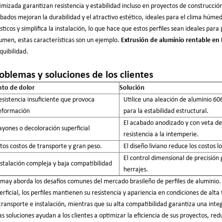
imizada garantizan resistencia y estabilidad incluso en proyectos de construcción
bados mejoran la durabilidad y el atractivo estético, ideales para el clima húmedo
ísticos y simplifica la instalación, lo que hace que estos perfiles sean ideales pa
umen, estas características son un ejemplo.
Extrusión de aluminio rentable en 
quibilidad.
oblemas y soluciones de los clientes
to de dolor
Solución
sistencia insuficiente que provoca
Utilice una aleación de aluminio 60
eformación
para la estabilidad estructural.
El acabado anodizado y con veta de
yones o decoloración superficial
resistencia a la intemperie.
tos costos de transporte y gran peso.
El diseño liviano reduce los costos lo
El control dimensional de precisión 
stalación compleja y baja compatibilidad
herrajes.
may aborda los desafíos comunes del mercado brasileño de perfiles de aluminio. G
erficial, los perfiles mantienen su resistencia y apariencia en condiciones de al
transporte e instalación, mientras que su alta compatibilidad garantiza una integ
as soluciones ayudan a los clientes a optimizar la eficiencia de sus proyectos, r