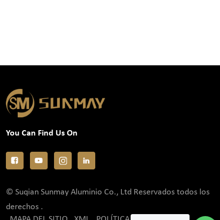
You Can Find Us On
© Suqian Sunmay Aluminio Co., Ltd Reservados todos los
derechos .
MAPA DEL SITIO
XML
POLÍTICA DE PRIVACIDAD