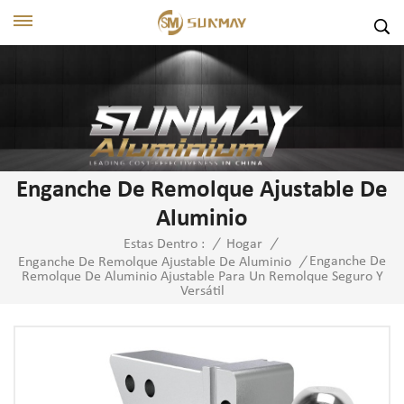
Enganche De Remolque Ajustable De
Aluminio
Estas Dentro :
/
Hogar
/
Enganche De
Enganche De Remolque Ajustable De Aluminio
/
Remolque De Aluminio Ajustable Para Un Remolque Seguro Y
Versátil