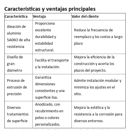
Características y ventajas principales
Característica
Ventaja
Valor del cliente
Proporciona
Aleación de
excelente
Reduce la frecuencia de
aluminio
durabilidad y
reemplazo y los costos a largo
5A06O de alta
estabilidad
plazo
resistencia
estructural.
Diseño de
Mejora la eficiencia de la
Facilita el transporte
gran
construcción y acorta los
y la instalación.
diámetro
plazos del proyecto.
Garantiza
Proceso de
Admite instalación modular y
dimensiones
extrusión de
minimiza los ajustes en el
consistentes y una
precisión
sitio.
superficie lisa.
Anodizado, con
Diversos
Mejora la estética y la
recubrimiento en
tratamientos
resistencia a la corrosión para
polvo o colores
de superficie
diversos entornos.
personalizados.