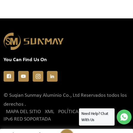
You Can Find Us On
© Suqian Sunmay Aluminio Co., Ltd Reservados todos los
derechos .
MAPA DEL SITIO
XML
POLÍTICA DE PRIVACIDAD
Need Help? Chat
IPv6 RED SOPORTADA
With Us