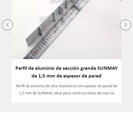
a
Perfil de aluminio de sección grande SUNMAY
de 1,5 mm de espesor de pared
Perfil de aluminio de alta resistencia con espesor de pared de
1,5 mm de SUNMAY, ideal para construcciones de marcos
e
grandes, puertas y ventanas, que ofrece durabilidad y
precisión.