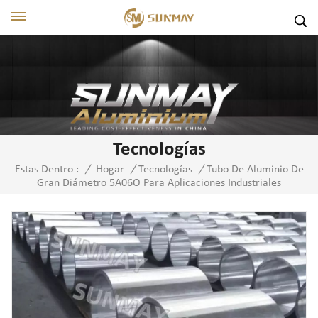
Tecnologías
Tubo De Aluminio De
Estas Dentro :
/
Hogar
/
Tecnologías
/
Gran Diámetro 5A06O Para Aplicaciones Industriales